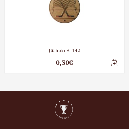
Jäähoki A-142
0,30€
Lisa t