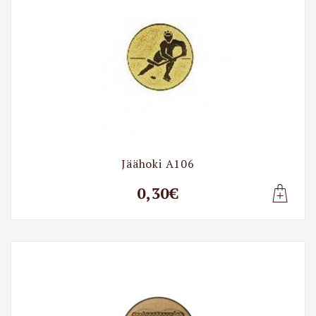
Jäähoki A106
0,30€
Lisa t