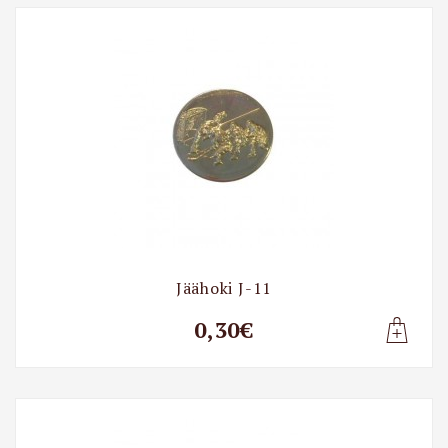
Jäähoki
Jäähoki J-11
0,30€
Lisa t